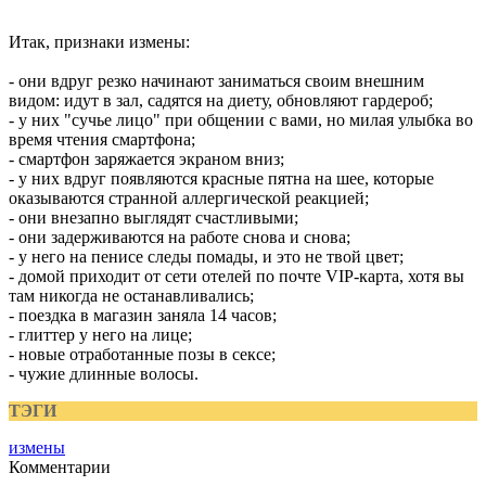
Итак, признаки измены:
- они вдруг резко начинают заниматься своим внешним
видом: идут в зал, садятся на диету, обновляют гардероб;
- у них "сучье лицо" при общении с вами, но милая улыбка во
время чтения смартфона;
- смартфон заряжается экраном вниз;
- у них вдруг появляются красные пятна на шее, которые
оказываются странной аллергической реакцией;
- они внезапно выглядят счастливыми;
- они задерживаются на работе снова и снова;
- у него на пенисе следы помады, и это не твой цвет;
- домой приходит от сети отелей по почте VIP-карта, хотя вы
там никогда не останавливались;
- поездка в магазин заняла 14 часов;
- глиттер у него на лице;
- новые отработанные позы в сексе;
- чужие длинные волосы.
ТЭГИ
измены
Комментарии