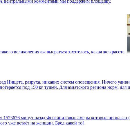
г. А нейтральными комментами мы поддержим площадку.
такого великолепия аж высраться захотелось, какая же красота.
зад
Нищета, разруха, никаких систем оповещения. Ничего удив
еряется под 150 кг тушей. Для азиатского региона норм, для шт
tw
1523626 минут назад
Фентаниловые амеры,которые пропагандир
рого уже встаёт на женщин. Бред какой то!