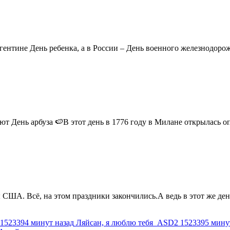
ентине День ребенка, а в России – День военного железнодорожн
 День арбуза 🍉В этот день в 1776 году в Милане открылась опер
США. Всё, на этом праздники закончились.А ведь в этот же день
1523394 минут назад
Ляйсан, я люблю тебя
ASD2
1523395 мину