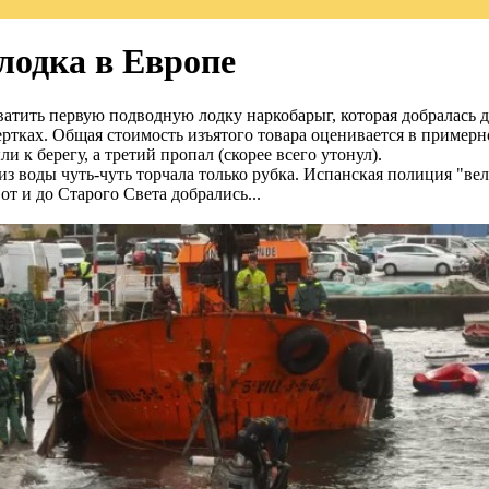
лодка в Европе
атить первую подводную лодку наркобарыг, которая добралась д
ертках. Общая стоимость изъятого товара оценивается в примерн
 к берегу, а третий пропал (скорее всего утонул).
 воды чуть-чуть торчала только рубка. Испанская полиция "вела"
т и до Старого Света добрались...