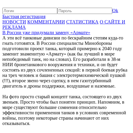
Ok
Быстрая регистрация
НОВОСТИ
КОММЕНТАРИИ
СТАТИСТИКА
О САЙТЕ И
РЕКЛАМА
В России уже придумали замену «Армате»
А эти всё танковые дивизии по бескрайним степям куда-то
гнать готовятся. В России специалисты Минобороны
подготовили проект танка, который примерно к 2040 году
заменит знаменитую «Армату» (как бы лучший в мире
непобедимый танк, но на словах). Его разработали в 38-м
НИИ бронетанкового вооружения и техники, и он будет
состоять из двух сочлененных секций: в первой боевая рубка
на трех человек и башня с электротермохимической пушкой
(!!!), второе звено через сцепку, в нем газотурбинный
двигатель и дроны поддержки, воздушные и наземные.
На фото просто старый концепт танка, состоящего из двух
звеньев. Просто чтобы был понятен принцип. Напомним, в
мире существуют большие сомнения относительно
эффективности применения танков в условиях современной
войны, поэтому некоторые страны начинают от них
отказываться.