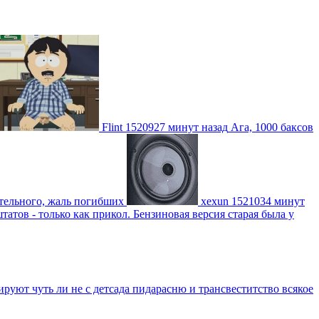
Flint
1520927 минут назад
Ага, 1000 баксов
тельного, жаль погибших
xexun
1521034 минут
атов - только как прикол. Бензиновая версия старая была у
уют чуть ли не с детсада пидарасню и трансвеститство всякое