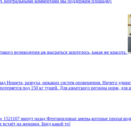
г. А нейтральными комментами мы поддержим площадку.
такого великолепия аж высраться захотелось, какая же красота.
зад
Нищета, разруха, никаких систем оповещения. Ничего удиви
еряется под 150 кг тушей. Для азиатского региона норм, для шт
tw
1521107 минут назад
Фентаниловые амеры,которые пропагандир
е встаёт на женщин. Бред какой то!