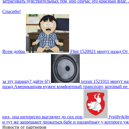
затрагивать чувствительных тем, ибо сейчас это красный фла
Спасибо!
Всем добра
Flint
1520921 минут назад
От 
за эту парашу? дайте 6!)
xexun
1521011 минут на
назад
Американцам нужен комфортный транспорт, который не пот
них, она интересно выглядит до сих пор
fynjifvjkjl
и тут же запрещают чпокаться бабе и пацанёньку у которого уж
Новости от партнеров