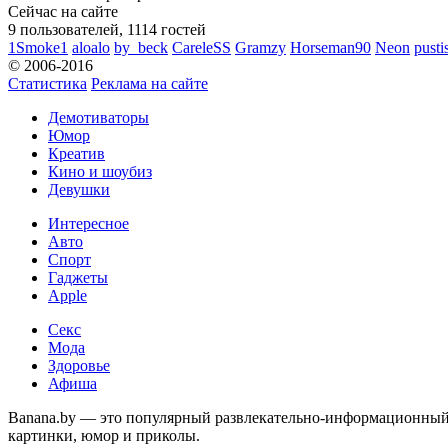
Сейчас на сайте
9 пользователей, 1114 гостей
1Smoke1
aloalo
by_beck
CareleSS
Gramzy
Horseman90
Neon
pusti
© 2006-2016
Статистика
Реклама на сайте
Демотиваторы
Юмор
Креатив
Кино и шоубиз
Девушки
Интересное
Авто
Спорт
Гаджеты
Apple
Секс
Мода
Здоровье
Афиша
Banana.by — это популярный развлекательно-информационный с
картинки, юмор и приколы.