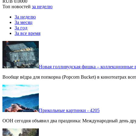
RUB
0.0000
Топ новостей
за неделю
За неделю
За месяц
За год
За все время
Новая голливудская фишка – коллекционные в
Вообще вёдра для попкорна (Popcorn Bucket) в кинотеатрах вс
Прикольные картинки - 4205
ООН сегодня объявил два праздника: Международный день дру