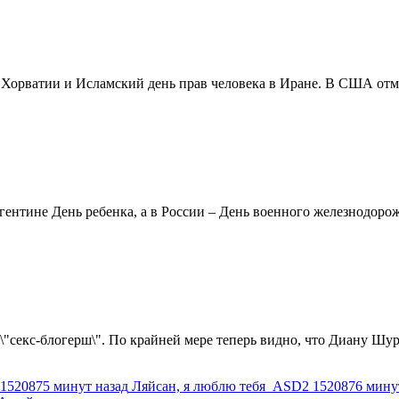
в Хорватии и Исламский день прав человека в Иране. В США отм
ентине День ребенка, а в России – День военного железнодорожн
 \"секс-блогерш\". По крайней мере теперь видно, что Диану Шур
1520875 минут назад
Ляйсан, я люблю тебя
ASD2
1520876 мину