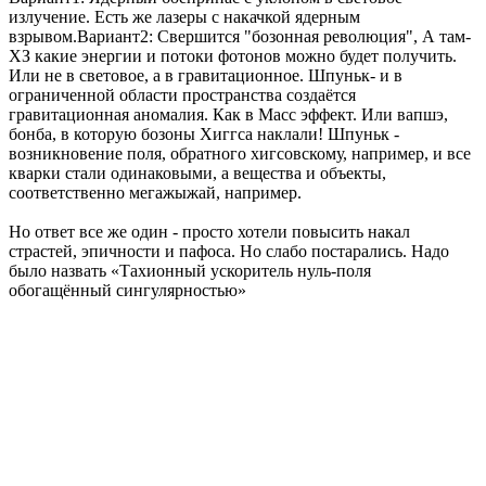
излучение. Есть же лазеры с накачкой ядерным
взрывом.Вариант2: Свершится "бозонная революция", А там-
ХЗ какие энергии и потоки фотонов можно будет получить.
Или не в световое, а в гравитационное. Шпуньк- и в
ограниченной области пространства создаётся
гравитационная аномалия. Как в Масс эффект. Или вапшэ,
бонба, в которую бозоны Хиггса наклали! Шпуньк -
возникновение поля, обратного хигсовскому, например, и все
кварки стали одинаковыми, а вещества и объекты,
соответственно мегажыжай, например.
Но ответ все же один - просто хотели повысить накал
страстей, эпичности и пафоса. Но слабо постарались. Надо
было назвать «Тахионный ускоритель нуль-поля
обогащённый сингулярностью»