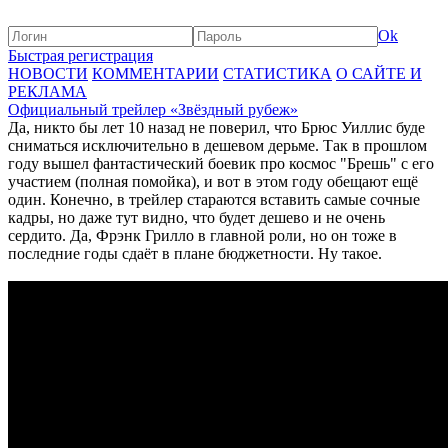
Ok
Быстрая регистрация
НОВОСТИ
КОММЕНТАРИИ
СТАТИСТИКА
О САЙТЕ И
РЕКЛАМА
Официальный трейлер «Звёздный рубеж»
Да, никто бы лет 10 назад не поверил, что Брюс Уиллис буде
сниматься исключительно в дешевом дерьме. Так в прошлом
году вышел фантастический боевик про космос "Брешь" с его
участием (полная помойка), и вот в этом году обещают ещё
один. Конечно, в трейлер стараются вставить самые сочные
кадры, но даже тут видно, что будет дешево и не очень
сердито. Да, Фрэнк Грилло в главной роли, но он тоже в
последние годы сдаёт в плане бюджетности. Ну такое.