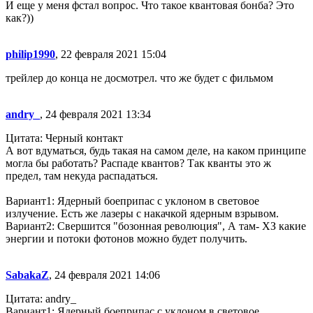
И еще у меня фстал вопрос. Что такое квантовая бонба? Это
как?))
philip1990
, 22 февраля 2021 15:04
трейлер до конца не досмотрел. что же будет с фильмом
andry_
, 24 февраля 2021 13:34
Цитата: Черный контакт
А вот вдуматься, будь такая на самом деле, на каком принципе
могла бы работать? Распаде квантов? Так кванты это ж
предел, там некуда распадаться.
Вариант1: Ядерный боеприпас с уклоном в световое
излучение. Есть же лазеры с накачкой ядерным взрывом.
Вариант2: Свершится "бозонная революция", А там- ХЗ какие
энергии и потоки фотонов можно будет получить.
SabakaZ
, 24 февраля 2021 14:06
Цитата: andry_
Вариант1: Ядерный боеприпас с уклоном в световое