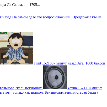
а Ла Скала, а в 1795...
т назад
На самом деле это вопрос сложный. Предложил бы не
Flint
1521007 минут назад
Ага, 1000 баксов
ительного, жаль погибших
xexun
1521114 минут
атов - только как прикол. Бензиновая версия старая была у