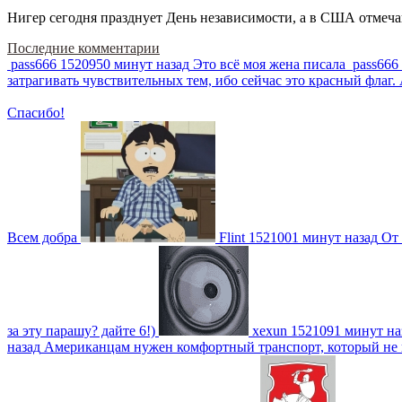
Нигер сегодня празднует День независимости, а в США отмечают
Последние комментарии
pass666
1520950 минут назад
Это всё моя жена писала
pass666
затрагивать чувствительных тем, ибо сейчас это красный фла
Спасибо!
Всем добра
Flint
1521001 минут назад
От 
за эту парашу? дайте 6!)
xexun
1521091 минут на
назад
Американцам нужен комфортный транспорт, который не пот