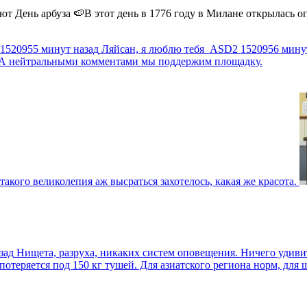
 День арбуза 🍉В этот день в 1776 году в Милане открылась опер
1520955 минут назад
Ляйсан, я люблю тебя
ASD2
1520956 мину
г. А нейтральными комментами мы поддержим площадку.
такого великолепия аж высраться захотелось, какая же красота.
зад
Нищета, разруха, никаких систем оповещения. Ничего удив
еряется под 150 кг тушей. Для азиатского региона норм, для шт