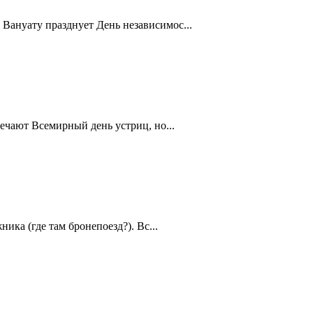
Вануату празднует День независимос...
ечают Всемирный день устриц, но...
ика (где там бронепоезд?). Вс...