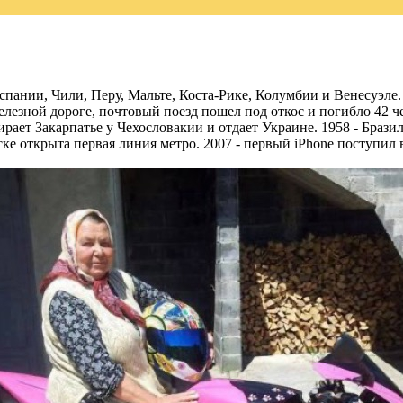
Испании, Чили, Перу, Мальте, Коста-Рике, Колумбии и Венесуэле
елезной дороге, почтовый поезд пошел под откос и погибло 42 че
рает Закарпатье у Чехословакии и отдает Украине. 1958 - Брази
ске открыта первая линия метро. 2007 - первый iPhone поступи