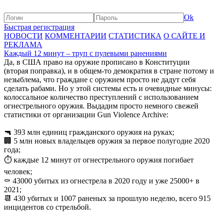
Ok
Быстрая регистрация
НОВОСТИ
КОММЕНТАРИИ
СТАТИСТИКА
О САЙТЕ И
РЕКЛАМА
Каждый 12 минут – труп с пулевыми ранениями
Да, в США право на оружие прописано в Конституции
(вторая поправка), и в общем-то демократия в стране потому и
незыблема, что граждане с оружием просто не дадут себя
сделать рабами. Но у этой системы есть и очевидные минусы:
колоссальное количество преступлений с использованием
огнестрельного оружия. Выдадим просто немного свежей
статистики от организации Gun Violence Archive:
🔫 393 млн единиц гражданского оружия на руках;
🏢 5 млн новых владельцев оружия за первое полугодие 2020
года;
⏱ каждые 12 минут от огнестрельного оружия погибает
человек;
⚰️ 43000 убитых из огнестрела в 2020 году и уже 25000+ в
2021;
📆 430 убитых и 1007 раненых за прошлую неделю, всего 915
инцидентов со стрельбой.