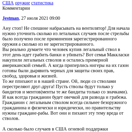
США
оружие
статистика
Комментарии
Jestman
, 27 июля 2021 09:00
Ану стоп! Не спешине набрасывать на вентилятор! Для начала
нужно уточнить сколько из летальных случаев после стрельбы
было получено после приминения зарегистрированного
оружия а сколько из не зарегистрированного.
Вы реально думаете что человек купив легальный ствол в
этот день идет грабить банки и убивать? Вот семья Маккласки
накупили легальных стволов и остались примерной
американской семьей. А когда приперлись нигеры на их газон
готовы были дырявить черных для защиты своих прав,
свобод, здоровья и жизней.
То же ппихают и в нашей стране. Ой, люди со стволами
перестреляют друг-друга! Пусть стволы будут только у
бандитов и ментов(менты те же бандиты только со значками).
И как всегда гражданин будет овечкой для развода и грабежа.
Гражданин с легальным стволом всегда сильнее безоружного
гражданина и физически и юридически, но правительству
нужны граждане-рабы. Вот они и пихают эту тему вреда от
стволов.
А сколько было случаев в США огневой поддержки