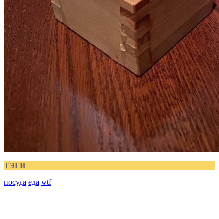
ТЭГИ
посуда
еда
wtf