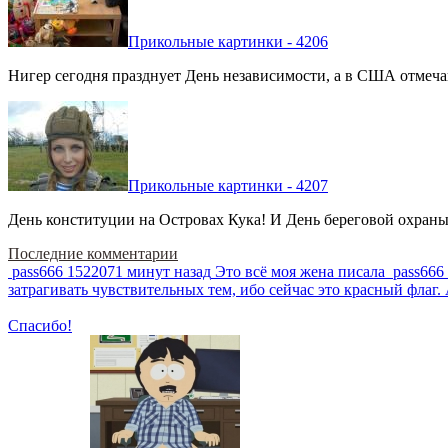
Прикольные картинки - 4206
Нигер сегодня празднует День независимости, а в США отмечают
Прикольные картинки - 4207
День конституции на Островах Кука! И День береговой охраны 
Последние комментарии
pass666
1522071 минут назад
Это всё моя жена писала
pass666
затрагивать чувствительных тем, ибо сейчас это красный фла
Спасибо!