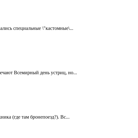
ались специальные \"кастомные\...
ечают Всемирный день устриц, но...
ика (где там бронепоезд?). Вс...