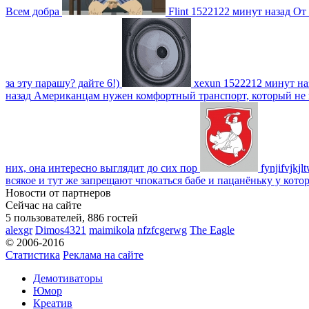
Всем добра
Flint
1522122 минут назад
От 
за эту парашу? дайте 6!)
xexun
1522212 минут на
назад
Американцам нужен комфортный транспорт, который не пот
них, она интересно выглядит до сих пор
fynjifvjkjl
всякое и тут же запрещают чпокаться бабе и пацанёньку у кото
Новости от партнеров
Сейчас на сайте
5 пользователей, 886 гостей
alexgr
Dimos4321
maimikola
nfzfcgerwg
The Eagle
© 2006-2016
Статистика
Реклама на сайте
Демотиваторы
Юмор
Креатив