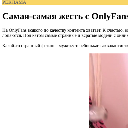
РЕКЛАМА
Самая-самая жесть с OnlyFan
На OnlyFans всякого по качеству контента хватает. К счастью, 
лопаются. Под катом самые странные и всратые модели с онлика
Какой-то странный фетиш – мужику теребонькает аквалангистк