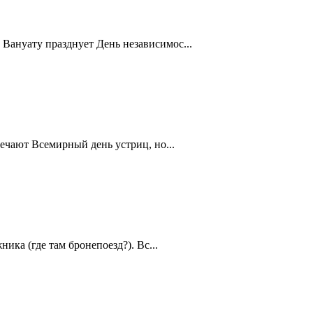
Вануату празднует День независимос...
ечают Всемирный день устриц, но...
ика (где там бронепоезд?). Вс...