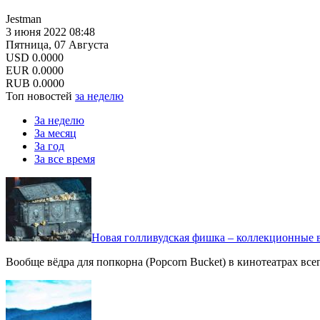
Jestman
3 июня 2022 08:48
Пятница, 07 Августа
USD
0.0000
EUR
0.0000
RUB
0.0000
Топ новостей
за неделю
За неделю
За месяц
За год
За все время
Новая голливудская фишка – коллекционные в
Вообще вёдра для попкорна (Popcorn Bucket) в кинотеатрах вс