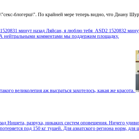
 \"секс-блогерш\". По крайней мере теперь видно, что Диану Шур
1520831 минут назад
Ляйсан, я люблю тебя
ASD2
1520832 мину
г. А нейтральными комментами мы поддержим площадку.
такого великолепия аж высраться захотелось, какая же красота.
зад
Нищета, разруха, никаких систем оповещения. Ничего удив
еряется под 150 кг тушей. Для азиатского региона норм, для шт