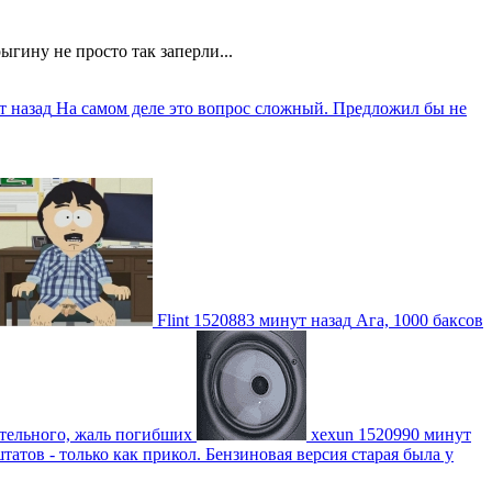
ыгину не просто так заперли...
т назад
На самом деле это вопрос сложный. Предложил бы не
Flint
1520883 минут назад
Ага, 1000 баксов
ительного, жаль погибших
xexun
1520990 минут
атов - только как прикол. Бензиновая версия старая была у