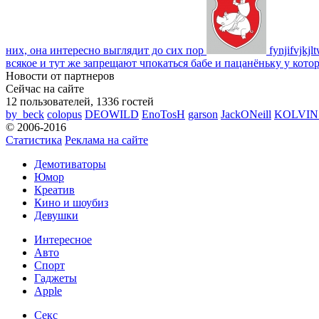
них, она интересно выглядит до сих пор
fynjifvjkjl
всякое и тут же запрещают чпокаться бабе и пацанёньку у кото
Новости от партнеров
Сейчас на сайте
12 пользователей, 1336 гостей
by_beck
colopus
DEOWILD
EnoTosH
garson
JackONeill
KOLVI
© 2006-2016
Статистика
Реклама на сайте
Демотиваторы
Юмор
Креатив
Кино и шоубиз
Девушки
Интересное
Авто
Спорт
Гаджеты
Apple
Секс