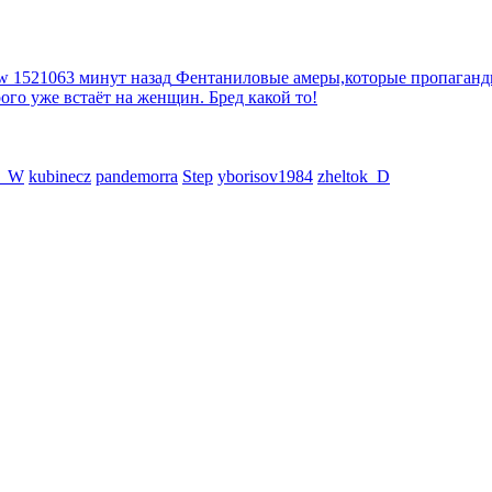
tw
1521063 минут назад
Фентаниловые амеры,которые пропагандир
рого уже встаёт на женщин. Бред какой то!
N_W
kubinecz
pandemorra
Step
yborisov1984
zheltok_D