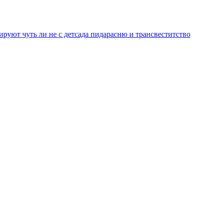
уют чуть ли не с детсада пидарасню и трансвеститство