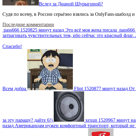
Вслед за Дианой Шурыгиной?
Судя по всему, в России серьёзно взялись за OnlyFans-шаболд и
Последние комментарии
pass666
1520825 минут назад
Это всё моя жена писала
pass666
затрагивать чувствительных тем, ибо сейчас это красный фла
Спасибо!
Всем добра
Flint
1520877 минут назад
От 
за эту парашу? дайте 6!)
xexun
1520967 минут на
назад
Американцам нужен комфортный транспорт, который не пот