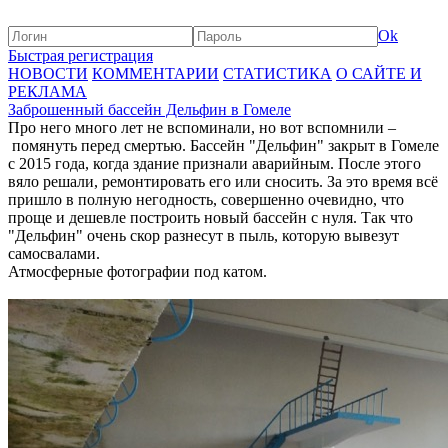
Ok
Быстрая регистрация
НОВОСТИ
КОММЕНТАРИИ
СТАТИСТИКА
О САЙТЕ И
РЕКЛАМА
Заброшенный бассейн Дельфин в Гомеле
Про него много лет не вспоминали, но вот вспомнили –
помянуть перед смертью. Бассейн "Дельфин" закрыт в Гомеле
с 2015 года, когда здание признали аварийным. После этого
вяло решали, ремонтировать его или сносить. За это время всё
пришло в полную негодность, совершенно очевидно, что
проще и дешевле построить новый бассейн с нуля. Так что
"Дельфин" очень скор разнесут в пыль, которую вывезут
самосвалами.
Атмосферные фотографии под катом.