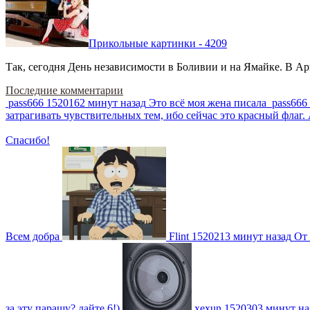
Прикольные картинки - 4209
Так, сегодня День независимости в Боливии и на Ямайке. В Арг
Последние комментарии
pass666
1520162 минут назад
Это всё моя жена писала
pass666
затрагивать чувствительных тем, ибо сейчас это красный фла
Спасибо!
Всем добра
Flint
1520213 минут назад
От 
за эту парашу? дайте 6!)
xexun
1520303 минут на