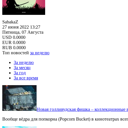
SabakaZ
27 июня 2022 13:27
Пятница, 07 Августа
USD
0.0000
EUR
0.0000
RUB
0.0000
Топ новостей
за неделю
За неделю
За месяц
За год
За все время
Новая голливудская фишка – коллекционные в
Вообще вёдра для попкорна (Popcorn Bucket) в кинотеатрах вс