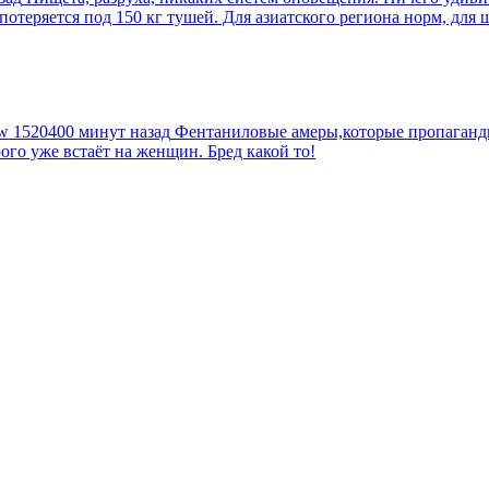
еряется под 150 кг тушей. Для азиатского региона норм, для шт
tw
1520400 минут назад
Фентаниловые амеры,которые пропагандир
рого уже встаёт на женщин. Бред какой то!