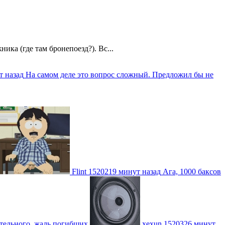
ика (где там бронепоезд?). Вс...
т назад
На самом деле это вопрос сложный. Предложил бы не
Flint
1520219 минут назад
Ага, 1000 баксов
ительного, жаль погибших
xexun
1520326 минут