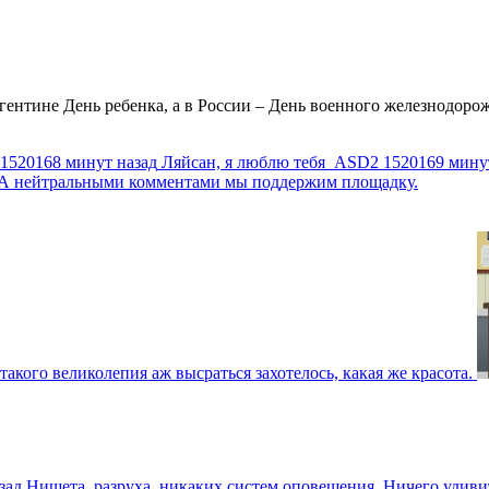
ентине День ребенка, а в России – День военного железнодорожн
1520168 минут назад
Ляйсан, я люблю тебя
ASD2
1520169 мину
г. А нейтральными комментами мы поддержим площадку.
такого великолепия аж высраться захотелось, какая же красота.
зад
Нищета, разруха, никаких систем оповещения. Ничего удив