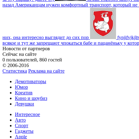
назад
Американцам нужен комфортный транспорт, который не пот
них, она интересно выглядит до сих пор
fynjifvjkjl
всякое и тут же запрещают чпокаться бабе и пацанёньку у кото
Новости от партнеров
Сейчас на сайте
0 пользователей, 860 гостей
© 2006-2016
Статистика
Реклама на сайте
Демотиваторы
Юмор
Креатив
Кино и шоубиз
Девушки
Интересное
Авто
Спорт
Гаджеты
Apple