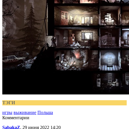
ТЭГИ
игры
выживание
Польша
Комментарии
SabakaZ
, 29 июня 2022 14:20