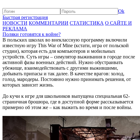
Ok
Быстрая регистрация
НОВОСТИ
КОММЕНТАРИИ
СТАТИСТИКА
О САЙТЕ И
РЕКЛАМА
Поляки готовятся к войне?
В польских школах во внеклассную программу включили
известную игру This War of Mine (кстати, игра от польской
студии), которая есть для компьютеров и мобильных
устройств. Суть игры – симулятор выживания в городе после
активной фазы военных действий. Нужно обустраивать
убежище, взаимодействовать с другими выжившими,
добывать припасы и так далее. В качестве врагов: холод,
голод, мародеры. Постоянно нужно принимать решения, от
которых зависит жизнь.
До кучи к игре для школьников выпущена специальная 62-
страничная брошюра, где в доступной форме рассказывается
примерно об этом же – как выжить во время и после войны.