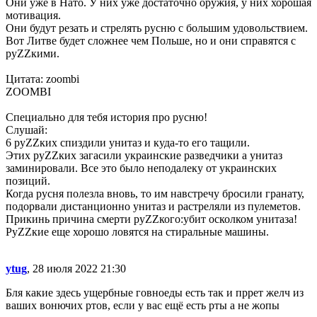
Они уже в Нато. У них уже достаточно оружия, у них хорошая
мотивация.
Они будут резать и стрелять русню с большим удовольствием.
Вот Литве будет сложнее чем Польше, но и они справятся с
руZZкими.
Цитата: zoombi
ZOOMBI
Специально для тебя история про русню!
Слушай:
6 руZZких спиздили унитаз и куда-то его тащили.
Этих руZZких загасили украинские разведчики а унитаз
заминировали. Все это было неподалеку от украинских
позиций.
Когда русня полезла вновь, то им навстречу бросили гранату,
подорвали дистанционно унитаз и растреляли из пулеметов.
Прикинь причина смерти руZZкого:убит осколком унитаза!
РуZZкие еще хорошо ловятся на стиральные машины.
ytug
, 28 июля 2022 21:30
Бля какие здесь ущербные говноеды есть так и пррет желч из
ваших вонючих ртов, если у вас ещё есть рты а не жопы