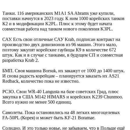
Танки. 116 американских M1A1 SA Abrams уже купили,
поставки начнутся в 2023 году. К ним 1000 корейских танков
К2 и в модификации K2PL. Плюс к этому будет начата
совместная работа над танком нового поколения K3PL.
САУ. Есть свои отличные САУ Krab, подписан контракт на
производство двух дивизионов из 96 машин. Этого мало,
поэтому закупят корейские гаубицы К9 в количестве 672
штук. Как и в случае с танками, в будущем СП и совместная
разработка Krab 2.
БМП. Своя машина Borsuk, их закажут от 1000 до 1400 штук.
И снова радость корейцам – планируется заказать их AS21
Redback, количество пока не известно.
РСЗО. Свои WR-40 Langusta на базе советских Град, плюс
закупка в США M142 HIMARS и корейских K239 Chunmoo.
Всего нужно не менее 500 единиц.
Самолеты. Пока остановились на 48 легких многоцелевых
FA-50PL (Корея) и может быть KF-21 Boramae.
Солидно. И это только новье, не забываем, что в Польше ещё