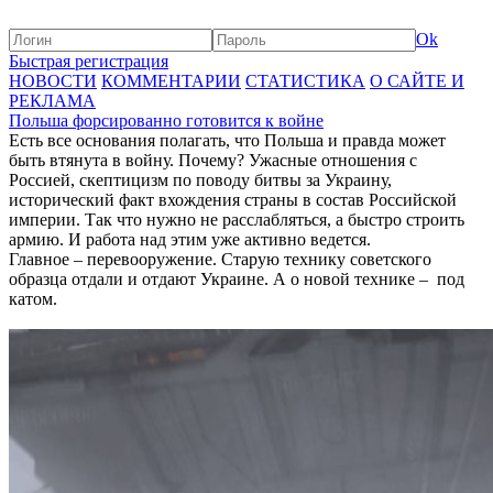
Ok
Быстрая регистрация
НОВОСТИ
КОММЕНТАРИИ
СТАТИСТИКА
О САЙТЕ И
РЕКЛАМА
Польша форсированно готовится к войне
Есть все основания полагать, что Польша и правда может
быть втянута в войну. Почему? Ужасные отношения с
Россией, скептицизм по поводу битвы за Украину,
исторический факт вхождения страны в состав Российской
империи. Так что нужно не расслабляться, а быстро строить
армию. И работа над этим уже активно ведется.
Главное – перевооружение. Старую технику советского
образца отдали и отдают Украине. А о новой технике – под
катом.