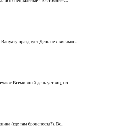
ались специальные \"кастомные\...
Вануату празднует День независимос...
ечают Всемирный день устриц, но...
ика (где там бронепоезд?). Вс...