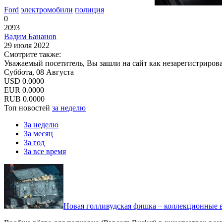
Ford
электромобили
полиция
0
2093
Вадим Бананов
29 июля 2022
Смотрите также:
Уважаемый посетитель, Вы зашли на сайт как незарегистриров
Суббота, 08 Августа
USD
0.0000
EUR
0.0000
RUB
0.0000
Топ новостей
за неделю
За неделю
За месяц
За год
За все время
Новая голливудская фишка – коллекционные в