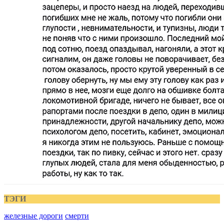
ТЭГИ
железные дороги
смерти