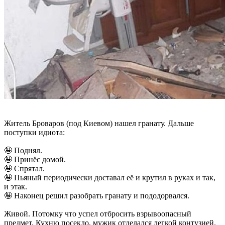
Житель Броваров (под Киевом) нашел гранату. Дальше
поступки идиота:
🤪 Поднял.
🤪 Принёс домой.
🤪 Спрятал.
🤪 Пьяный периодически доставал её и крутил в руках и так,
и этак.
🤪 Наконец решил разобрать гранату и пододорвался.
Живой. Потомку что успел отбросить взрывоопасный
предмет. Кухню посекло, мужик отделался легкой контузией.