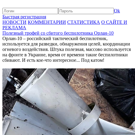
Ok
Быстрая регистрация
НОВОСТИ
КОММЕНТАРИИ
СТАТИСТИКА
О САЙТЕ И
РЕКЛАМА
Полезный трофей со сбитого беспилотника Орлан-10
Орлан-10 – российский тактический беспилотник,
используется для разведки, обнаружения целей, координации
огневого воздействия. Штука полезная, массово используется
на фронте в Украине, время от времени такие беспилотники
сбивают. И есть кое-что интересное... Под катом!