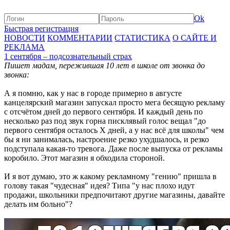
Ok
Быстрая регистрация
НОВОСТИ
КОММЕНТАРИИ
СТАТИСТИКА
О САЙТЕ И
РЕКЛАМА
1 сентября – подсознательный страх
Пишет мадам, пережившая 10 лет в школе от звонка до
звонка:
А я помню, как у нас в городе примерно в августе
канцелярский магазин запускал просто мега бесящую рекламу
с отсчётом дней до первого сентября. И каждый день по
несколько раз под звук горна писклявый голос вещал "до
первого сентября осталось X дней, а у нас всё для школы" чем
бы я ни занималась, настроение резко ухудшалось, и резко
подступала какая-то тревога. Даже после выпуска от рекламы
коробило. Этот магазин я обходила стороной.
И я вот думаю, это ж какому рекламному "гению" пришла в
голову такая "чудесная" идея? Типа "у нас плохо идут
продажи, школьники предпочитают другие магазины, давайте
делать им больно"?