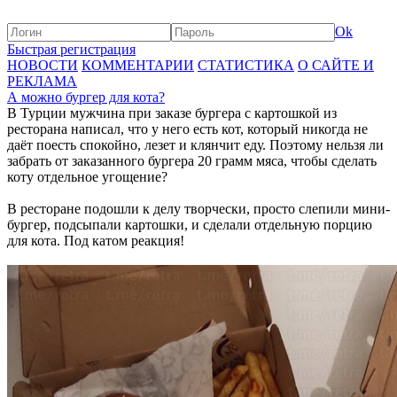
Ok
Быстрая регистрация
НОВОСТИ
КОММЕНТАРИИ
СТАТИСТИКА
О САЙТЕ И
РЕКЛАМА
А можно бургер для кота?
В Турции мужчина при заказе бургера с картошкой из
ресторана написал, что у него есть кот, который никогда не
даёт поесть спокойно, лезет и клянчит еду. Поэтому нельзя ли
забрать от заказанного бургера 20 грамм мяса, чтобы сделать
коту отдельное угощение?
В ресторане подошли к делу творчески, просто слепили мини-
бургер, подсыпали картошки, и сделали отдельную порцию
для кота. Под катом реакция!