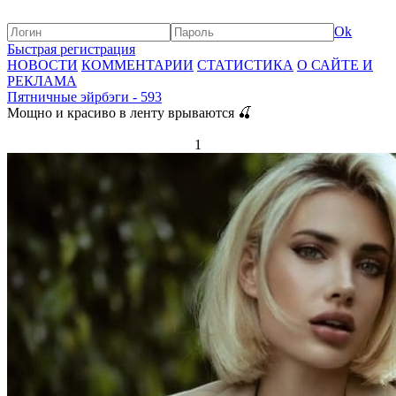
Ok
Быстрая регистрация
НОВОСТИ
КОММЕНТАРИИ
СТАТИСТИКА
О САЙТЕ И
РЕКЛАМА
Пятничные эйрбэги - 593
Мощно и красиво в ленту врываются 🍒
1