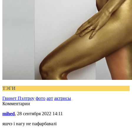
ТЭГИ
Гвинет Пэлтроу
фото
арт
актрисы
Комментарии
mihed
, 28 сентября 2022 14:11
яшчэ і нагу не пафарбавалі