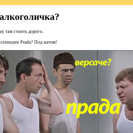
-алкоголичка?
му там стоить дорого.
коллекции Prada? Под катом!