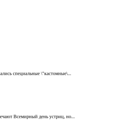
ались специальные \"кастомные\...
ечают Всемирный день устриц, но...