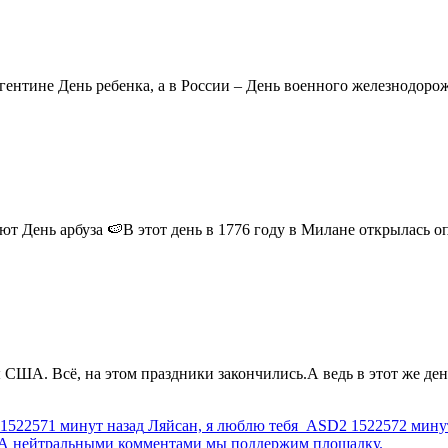
ентине День ребенка, а в России – День военного железнодорожн
 День арбуза 🍉В этот день в 1776 году в Милане открылась опер
США. Всё, на этом праздники закончились.А ведь в этот же день
1522571 минут назад
Ляйсан, я люблю тебя
ASD2
1522572 мину
г. А нейтральными комментами мы поддержим площадку.