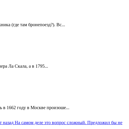
ика (где там бронепоезд?). Вс...
а Ла Скала, а в 1795...
 в 1662 году в Москве произоше...
т назад
На самом деле это вопрос сложный. Предложил бы не