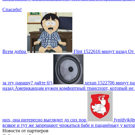
Спасибо!
Всем добра
Flint
1522616 минут назад
От 
за эту парашу? дайте 6!)
xexun
1522706 минут на
назад
Американцам нужен комфортный транспорт, который не пот
них, она интересно выглядит до сих пор
fynjifvjkjl
всякое и тут же запрещают чпокаться бабе и пацанёньку у кото
Новости от партнеров