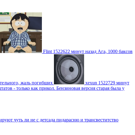
Flint
1522622 минут назад
Ага, 1000 баксов
ительного, жаль погибших
xexun
1522729 минут
атов - только как прикол. Бензиновая версия старая была у
уют чуть ли не с детсада пидарасню и трансвеститство