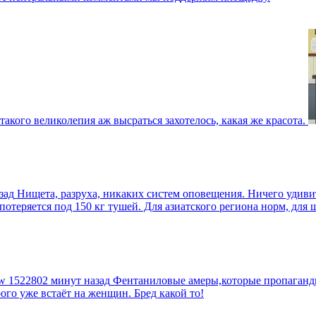
такого великолепия аж высраться захотелось, какая же красота.
зад
Нищета, разруха, никаких систем оповещения. Ничего удив
еряется под 150 кг тушей. Для азиатского региона норм, для шт
tw
1522802 минут назад
Фентаниловые амеры,которые пропагандир
рого уже встаёт на женщин. Бред какой то!