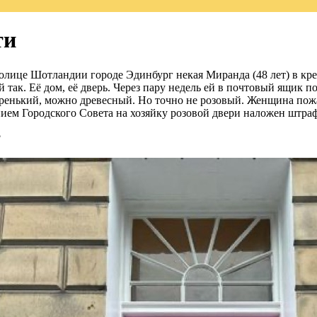
ти
толице Шотландии городе Эдинбург некая Миранда (48 лет) в кр
й так. Её дом, её дверь. Через пару недель ей в почтовый ящик 
еренький, можно древесный. Но точно не розовый. Женщина пож
нием Городского Совета на хозяйку розовой двери наложен штраф
?