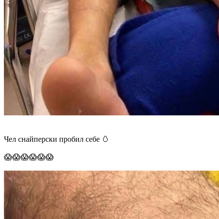
Чел снайперски пробил себе 🥚
😱😱😱😱😱😱