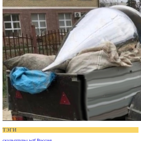
ТЭГИ
скульптуры
wtf
Россия