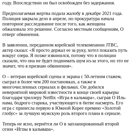
году. Впоследствии он был освобожден без задержания.
Предполагаемая жертва подала жалобу в декабре 2021 года.
Полиция закрыла дело в апреле, но прокуратура начала
повторное расследование после того, как женщина
обжаловала это решение. Согласно местным сообщениям, О
отверг обвинения.
В заявлении, переданном корейской телекомпании JTBC,
актер сказал: «Я просто держал ее за руку, хотел показать путь
вокруг озера. Я позже извинился, потому что в полиции
сказали, что она не будет поднимать шум из-за этого, но это не
значит, что я признаю обвинения».
О – ветеран корейской сцены и экрана с 50-летним стажем,
сыграл в более чем 200 постановках, а также в
многочисленных сериалах и фильмах. Он добился
невероятной мировой известности в конце своей карьеры
благодаря триллеру Netflix «Игра в кальмара», сыграв О Иль-
нама, бодрого старика, участвующего в битве насмерть. Его
игра с принесла первую в Южной Корее премию «Золотой
глобус» за лучшую мужскую роль второго плана в сериале.
Теперь не ясно, вернётся ли О в запланированный второй
сезон «Игры в кальмара».