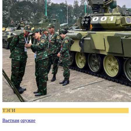
ТЭГИ
Вьетнам
оружие