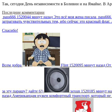
Так, сегодня День независимости в Боливии и на Ямайке. В Арг
Последние комментарии
pass666
1520044 минут назад
Это всё моя жена писала
pass666
затрагивать чувствительных тем, ибо сейчас это красный фла
Спасибо!
Всем добра
Flint
1520095 минут назад
От 
за эту парашу? дайте 6!)
xexun
1520185 минут на
назад
Американцам нужен комфортный транспорт, который не пот