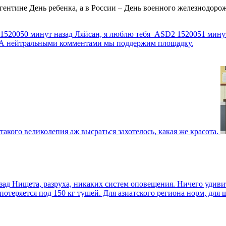
ентине День ребенка, а в России – День военного железнодорожн
1520050 минут назад
Ляйсан, я люблю тебя
ASD2
1520051 мину
г. А нейтральными комментами мы поддержим площадку.
такого великолепия аж высраться захотелось, какая же красота.
зад
Нищета, разруха, никаких систем оповещения. Ничего удив
еряется под 150 кг тушей. Для азиатского региона норм, для шт