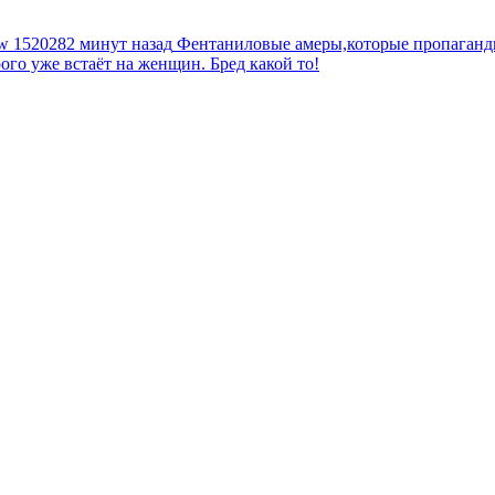
tw
1520282 минут назад
Фентаниловые амеры,которые пропагандир
рого уже встаёт на женщин. Бред какой то!