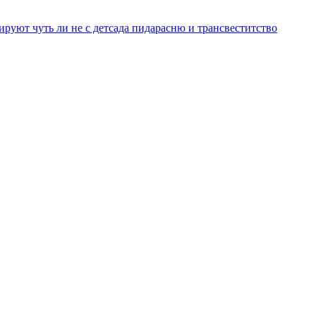
уют чуть ли не с детсада пидарасню и трансвеститство