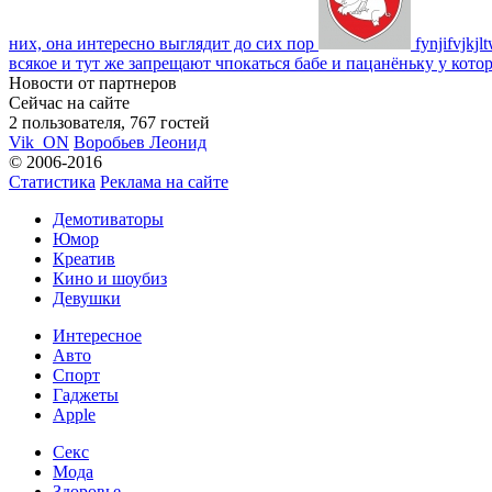
них, она интересно выглядит до сих пор
fynjifvjkjl
всякое и тут же запрещают чпокаться бабе и пацанёньку у кото
Новости от партнеров
Сейчас на сайте
2 пользователя, 767 гостей
Vik_ON
Воробьев Леонид
© 2006-2016
Статистика
Реклама на сайте
Демотиваторы
Юмор
Креатив
Кино и шоубиз
Девушки
Интересное
Авто
Спорт
Гаджеты
Apple
Секс
Мода
Здоровье