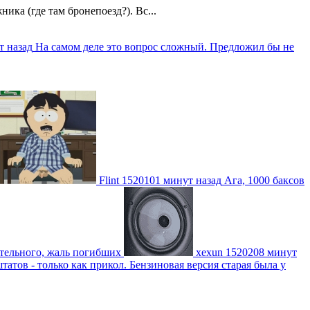
ика (где там бронепоезд?). Вс...
т назад
На самом деле это вопрос сложный. Предложил бы не
Flint
1520101 минут назад
Ага, 1000 баксов
ительного, жаль погибших
xexun
1520208 минут
атов - только как прикол. Бензиновая версия старая была у