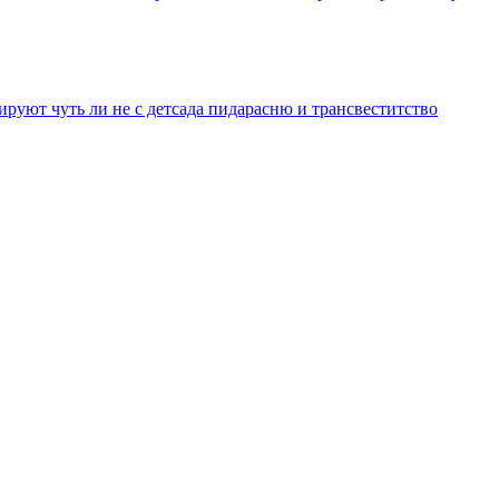
уют чуть ли не с детсада пидарасню и трансвеститство