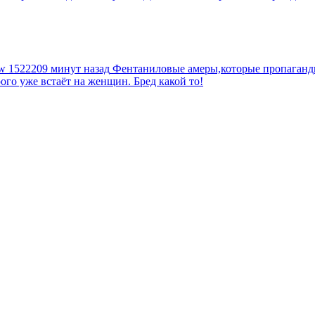
tw
1522209 минут назад
Фентаниловые амеры,которые пропагандир
рого уже встаёт на женщин. Бред какой то!