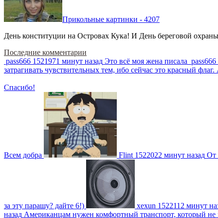
Прикольные картинки - 4207
День конституции на Островах Кука! И День береговой охраны 
Последние комментарии
pass666
1521971 минут назад
Это всё моя жена писала
pass666
затрагивать чувствительных тем, ибо сейчас это красный фла
Спасибо!
Всем добра
Flint
1522022 минут назад
От 
за эту парашу? дайте 6!)
xexun
1522112 минут на
назад
Американцам нужен комфортный транспорт, который не пот