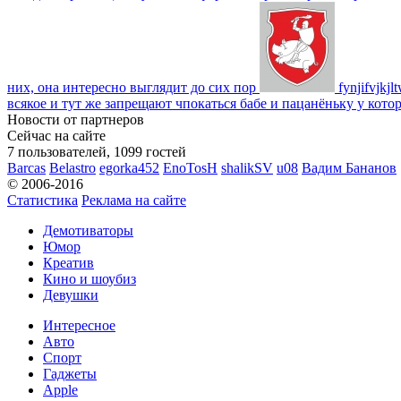
них, она интересно выглядит до сих пор
fynjifvjkjl
всякое и тут же запрещают чпокаться бабе и пацанёньку у кото
Новости от партнеров
Сейчас на сайте
7 пользователей, 1099 гостей
Barcas
Belastro
egorka452
EnoTosH
shalikSV
u08
Вадим Бананов
© 2006-2016
Статистика
Реклама на сайте
Демотиваторы
Юмор
Креатив
Кино и шоубиз
Девушки
Интересное
Авто
Спорт
Гаджеты
Apple