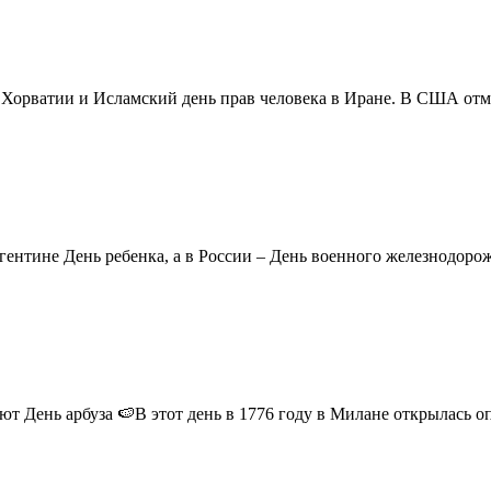
в Хорватии и Исламский день прав человека в Иране. В США отм
ентине День ребенка, а в России – День военного железнодорожн
 День арбуза 🍉В этот день в 1776 году в Милане открылась опер