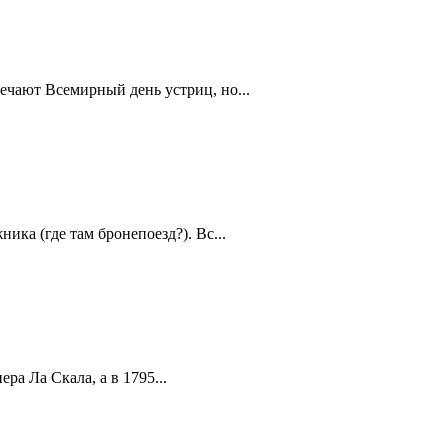
ечают Всемирный день устриц, но...
ика (где там бронепоезд?). Вс...
а Ла Скала, а в 1795...