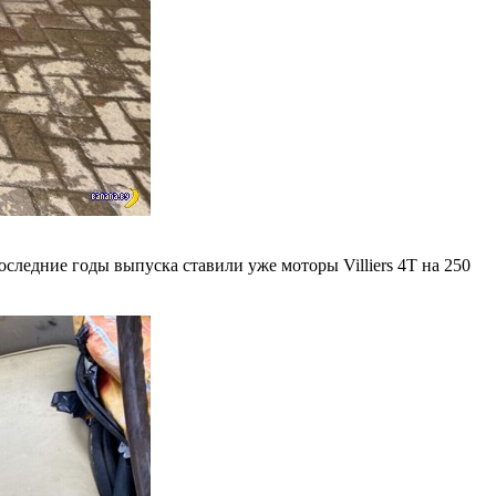
следние годы выпуска ставили уже моторы Villiers 4T на 250