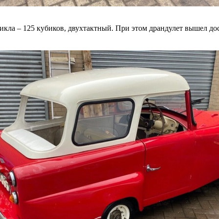
кла – 125 кубиков, двухтактный. При этом драндулет вышел дост