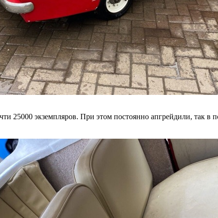
чти 25000 экземпляров. При этом постоянно апгрейдили, так в по