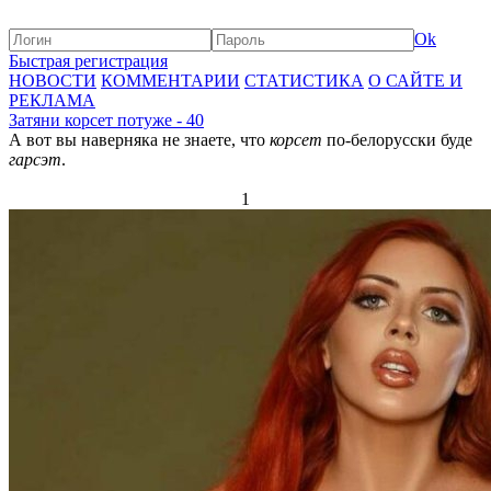
Ok
Быстрая регистрация
НОВОСТИ
КОММЕНТАРИИ
СТАТИСТИКА
О САЙТЕ И
РЕКЛАМА
Затяни корсет потуже - 40
А вот вы наверняка не знаете, что
корсет
по-белорусски буде
гарсэт
.
1