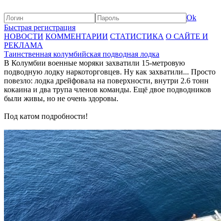
Ok
Быстрая регистрация
НОВОСТИ
КОММЕНТАРИИ
СТАТИСТИКА
О САЙТЕ И
РЕКЛАМА
Таинственная колумбийская подводная лодка
В Колумбии военные моряки захватили 15-метровую
подводную лодку наркоторговцев. Ну как захватили... Просто
повезло: лодка дрейфовала на поверхности, внутри 2.6 тонн
кокаина и два трупа членов команды. Ещё двое подводников
были живы, но не очень здоровы.
Под катом подробности!