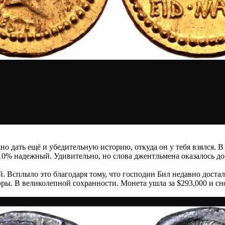
но дать ещё и убедительную историю, откуда он у тебя взялся. В
ы 110% надежный. Удивительно, но слова джентльмена оказалось до
ой. Всплыло это благодаря тому, что господин Бил недавно дос
эры. В великолепной сохранности. Монета ушла за $293,000 и сно