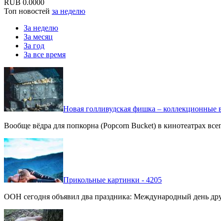
RUB
0.0000
Топ новостей
за неделю
За неделю
За месяц
За год
За все время
Новая голливудская фишка – коллекционные в
Вообще вёдра для попкорна (Popcorn Bucket) в кинотеатрах вс
Прикольные картинки - 4205
ООН сегодня объявил два праздника: Международный день дру