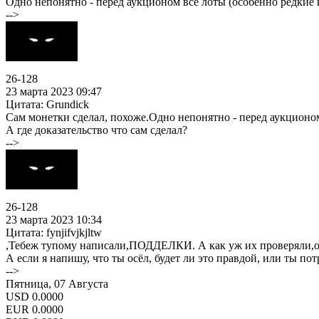
Одно непонятно - перед аукционом все лоты (особенно редкие 
-->
26-128
23 марта 2023 09:47
Цитата: Grundick
Сам монетки сделал, похоже.Одно непонятно - перед аукционом
А где доказательство что сам сделал?
-->
26-128
23 марта 2023 10:34
Цитата: fynjifvjkjltw
,Тебеж тупому написали,ПОДДЕЛКИ. А как уж их проверяли,оц
А если я напишу, что ты осёл, будет ли это правдой, или ты по
-->
Пятница, 07 Августа
USD
0.0000
EUR
0.0000