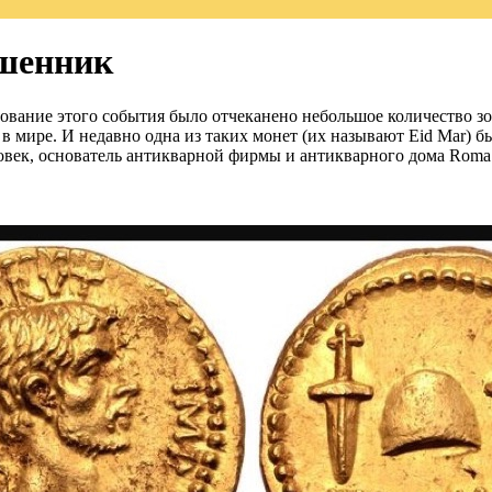
ошенник
менование этого события было отчеканено небольшое количество з
 в мире. И недавно одна из таких монет (их называют Eid Mar) б
ловек, основатель антикварной фирмы и антикварного дома Roma