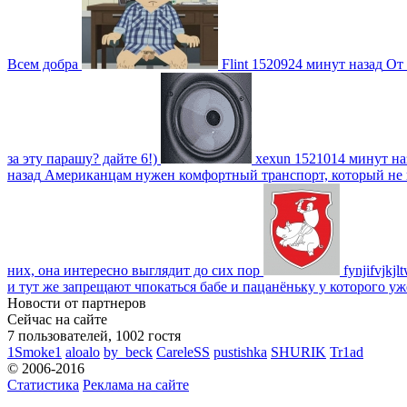
Всем добра
Flint
1520924 минут назад
От 
за эту парашу? дайте 6!)
xexun
1521014 минут на
назад
Американцам нужен комфортный транспорт, который не пот
них, она интересно выглядит до сих пор
fynjifvjkjl
и тут же запрещают чпокаться бабе и пацанёньку у которого уж
Новости от партнеров
Сейчас на сайте
7 пользователей, 1002 гостя
1Smoke1
aloalo
by_beck
CareleSS
pustishka
SHURIK
Tr1ad
© 2006-2016
Статистика
Реклама на сайте