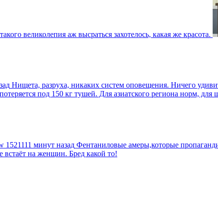
такого великолепия аж высраться захотелось, какая же красота.
зад
Нищета, разруха, никаких систем оповещения. Ничего удив
еряется под 150 кг тушей. Для азиатского региона норм, для шт
tw
1521111 минут назад
Фентаниловые амеры,которые пропагандир
е встаёт на женщин. Бред какой то!