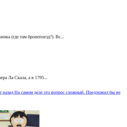
ика (где там бронепоезд?). Вс...
а Ла Скала, а в 1795...
т назад
На самом деле это вопрос сложный. Предложил бы не