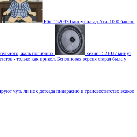
Flint
1520930 минут назад
Ага, 1000 баксов
ительного, жаль погибших
xexun
1521037 минут
атов - только как прикол. Бензиновая версия старая была у
уют чуть ли не с детсада пидарасню и трансвеститство всякое