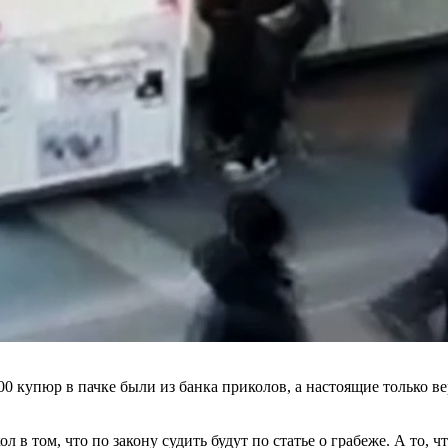
00 купюр в пачке были из банка приколов, а настоящие только ве
.
 в том, что по закону судить будут по статье о грабеже. А то, ч