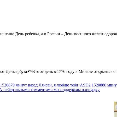
ентине День ребенка, а в России – День военного железнодорожн
 День арбуза 🍉В этот день в 1776 году в Милане открылась опер
1520879 минут назад
Ляйсан, я люблю тебя
ASD2
1520880 мину
г. А нейтральными комментами мы поддержим площадку.