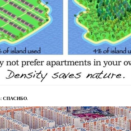
в:
СПАСИБО
.