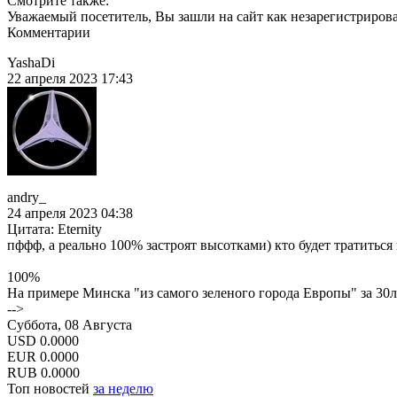
Смотрите также:
Уважаемый посетитель, Вы зашли на сайт как незарегистриров
Комментарии
YashaDi
22 апреля 2023 17:43
andry_
24 апреля 2023 04:38
Цитата: Eternity
пффф, а реально 100% застроят высотками) кто будет тратиться 
100%
На примере Минска "из самого зеленого города Европы" за 30л
-->
Суббота, 08 Августа
USD
0.0000
EUR
0.0000
RUB
0.0000
Топ новостей
за неделю