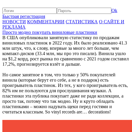
Ok
Быстрая регистрация
НОВОСТИ
КОММЕНТАРИИ
СТАТИСТИКА
О САЙТЕ И
РЕКЛАМА
Просто модно покупать виниловые пластинки
В США опубликовали занятную статистику по продажам
виниловых пластинок в 2022 году. Их было реализовано 41.3
млн штук, что, к слову, впервые за много лет больше, чем
компакт-дисков (33.4 млн, мы про это писали). Винила ушло
на $1,2 млрд, рост рынка по сравнению с 2021 годом составил
17,2%, прогнозируется взлёт и дальше.
Но самое занятное в том, что только у 50% покупателей
винила (которые берут его себе, а не в подарок) есть
проигрыватель пластинок. Из тех, у кого проигрыватель есть,
82% им не пользуются для прослушивания музыки. А
пластинки эта публика покупает даже не ради коллекции, а
просто так, потому что так модно. Ну и круто обладать
пластинками – можно надувать щеки перед гостями и
считаться классным. So vinyl records are… decorations!