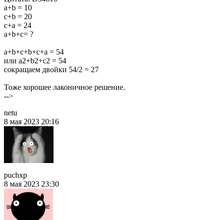
a+b = 10
c+b = 20
c+a = 24
a+b+c= ?
a+b+c+b+c+a = 54
или a2+b2+c2 = 54
cокращаем двойки 54/2 = 27
Тоже хорошее лаконичное решение.
-->
netu
8 мая 2023 20:16
puchxp
8 мая 2023 23:30