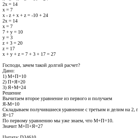
2x = 14
x = 7
x - z + x + z = -10 + 24
2x = 14
x = 7
7 + y = 10
y = 3
z + 3 = 20
z = 17
x + y + z = 7 + 3 + 17 = 27
Господи, зачем такой долгий расчет?
Дано:
1) М+П=10
2) П+Я=20
3) Я+М=24
Решение
Вычитаем второе уравнение из первого и получаем
Я-М=10
Складываем получившиеся уравнение с третьим и делим на 2, 
Я=17
По первому уравнению мы уже знаем, что М+П=10.
Значит М+П+Я=27
Цитата: D34610