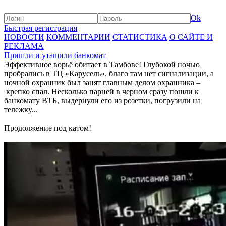
Ok
Быстрая регистрация
НОВОСТИ
КОММЕНТАРИИ
СТАТИСТИКА
О САЙТЕ И
РЕКЛАМА
Пришли и утащили банкомат
Эффективное ворьё обитает в Тамбове! Глубокой ночью
пробрались в ТЦ «Карусель», благо там нет сигнализации, а
ночной охранник был занят главным делом охранника –
крепко спал. Несколько парней в черном сразу пошли к
банкомату ВТБ, выдернули его из розетки, погрузили на
тележку...
Продолжение под катом!