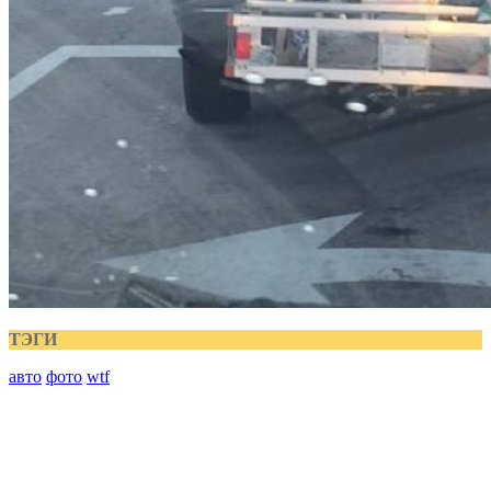
ТЭГИ
авто
фото
wtf