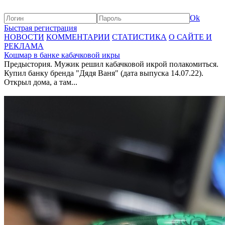
Ok
Быстрая регистрация
НОВОСТИ
КОММЕНТАРИИ
СТАТИСТИКА
О САЙТЕ И
РЕКЛАМА
Кошмар в банке кабачковой икры
Предыстория. Мужик решил кабачковой икрой полакомиться.
Купил банку бренда "Дядя Ваня" (дата выпуска 14.07.22).
Открыл дома, а там...