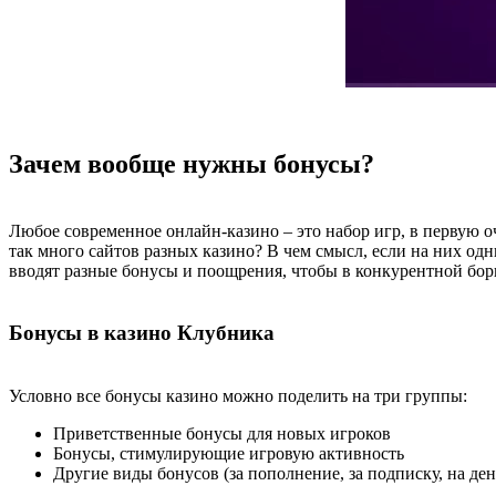
Зачем вообще нужны бонусы?
Любое современное онлайн-казино – это набор игр, в первую оч
так много сайтов разных казино? В чем смысл, если на них одн
вводят разные бонусы и поощрения, чтобы в конкурентной борь
Бонусы в казино Клубника
Условно все бонусы казино можно поделить на три группы:
Приветственные бонусы для новых игроков
Бонусы, стимулирующие игровую активность
Другие виды бонусов (за пополнение, за подписку, на ден