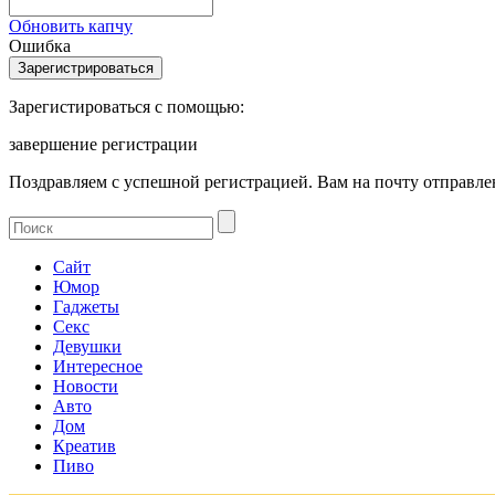
Обновить капчу
Ошибка
Зарегистироваться с помощью:
завершение регистрации
Поздравляем с успешной регистрацией. Вам на почту отправлен
Сайт
Юмор
Гаджеты
Секс
Девушки
Интересное
Новости
Авто
Дом
Креатив
Пиво