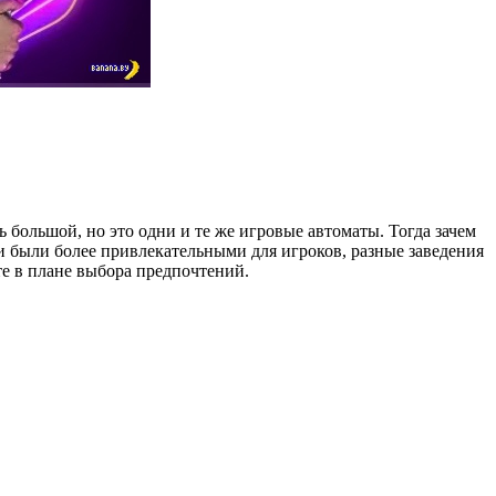
 большой, но это одни и те же игровые автоматы. Тогда зачем
а и были более привлекательными для игроков, разные заведения
те в плане выбора предпочтений.