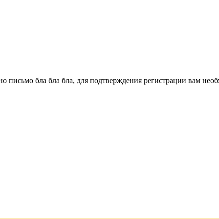
о письмо бла бла бла, для подтверждения регистрации вам необ