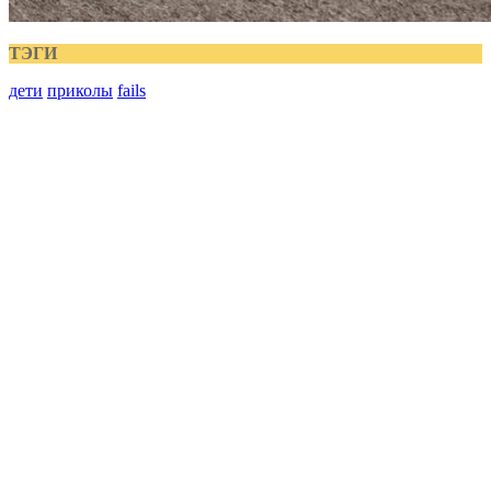
ТЭГИ
дети
приколы
fails