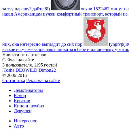
за эту парашу? дайте 6!)
xexun
1522462 минут на
назад
Американцам нужен комфортный транспорт, который не пот
них, она интересно выглядит до сих пор
fynjifvjkjl
всякое и тут же запрещают чпокаться бабе и пацанёньку у кото
Новости от партнеров
Сейчас на сайте
3 пользователя, 1195 гостей
.Tosha
DEOWILD
Dimon22
© 2006-2016
Статистика
Реклама на сайте
Демотиваторы
Юмор
Креатив
Кино и шоубиз
Девушки
Интересное
Авто