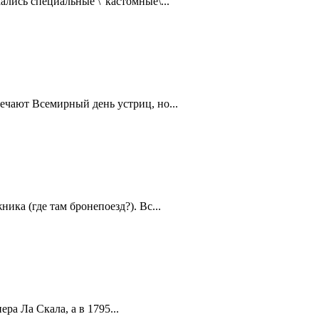
ались специальные \"кастомные\...
ечают Всемирный день устриц, но...
ика (где там бронепоезд?). Вс...
а Ла Скала, а в 1795...