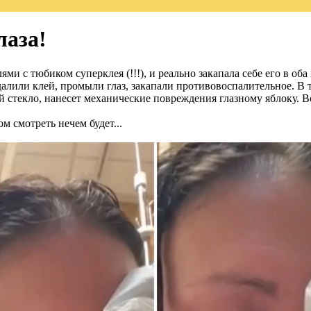
лаза!
 с тюбиком суперклея (!!!), и реально закапала себе его в оба г
далили клей, промыли глаз, закапали противовоспалительное. В т
 стекло, нанесет механические повреждения глазному яблоку. В
м смотреть нечем будет...