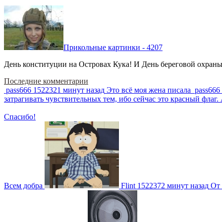
Прикольные картинки - 4207
День конституции на Островах Кука! И День береговой охраны 
Последние комментарии
pass666
1522321 минут назад
Это всё моя жена писала
pass666
затрагивать чувствительных тем, ибо сейчас это красный фла
Спасибо!
Всем добра
Flint
1522372 минут назад
От 