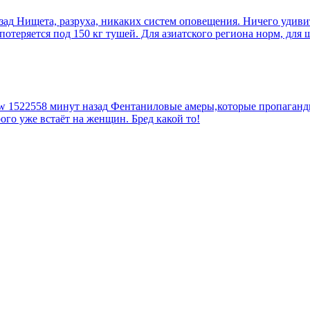
зад
Нищета, разруха, никаких систем оповещения. Ничего удив
еряется под 150 кг тушей. Для азиатского региона норм, для шт
tw
1522558 минут назад
Фентаниловые амеры,которые пропагандир
рого уже встаёт на женщин. Бред какой то!