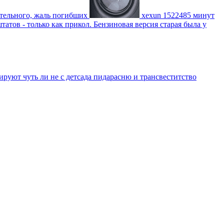
ительного, жаль погибших
xexun
1522485 минут
атов - только как прикол. Бензиновая версия старая была у
уют чуть ли не с детсада пидарасню и трансвеститство