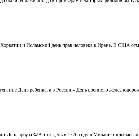
егда были. И даже иногда к премьерам некоторых фильмов выпуск
в Хорватии и Исламский день прав человека в Иране. В США отм
ентине День ребенка, а в России – День военного железнодорожн
 День арбуза 🍉В этот день в 1776 году в Милане открылась опер