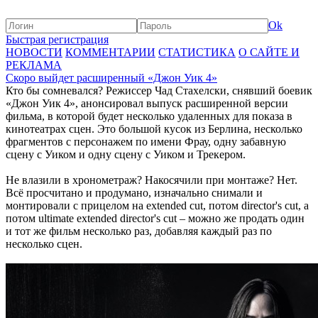
Ok
Быстрая регистрация
НОВОСТИ
КОММЕНТАРИИ
СТАТИСТИКА
О САЙТЕ И
РЕКЛАМА
Скоро выйдет расширенный «Джон Уик 4»
Кто бы сомневался? Режиссер Чад Стахелски, снявший боевик
«Джон Уик 4», анонсировал выпуск расширенной версии
фильма, в которой будет несколько удаленных для показа в
кинотеатрах сцен. Это большой кусок из Берлина, несколько
фрагментов с персонажем по имени Фрау, одну забавную
сцену с Уиком и одну сцену с Уиком и Трекером.
Не влазили в хронометраж? Накосячили при монтаже? Нет.
Всё просчитано и продумано, изначально снимали и
монтировали с прицелом на extended cut, потом director's cut, а
потом ultimate extended director's cut – можно же продать один
и тот же фильм несколько раз, добавляя каждый раз по
несколько сцен.