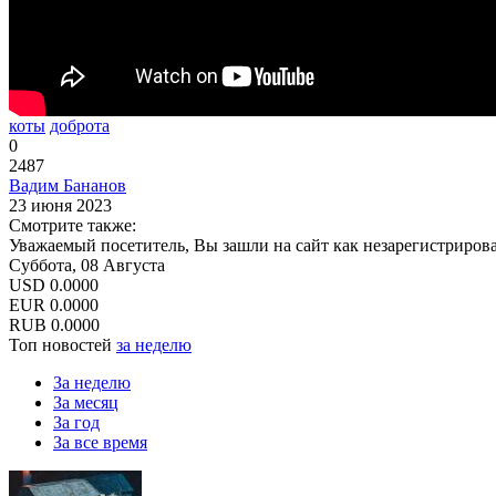
коты
доброта
0
2487
Вадим Бананов
23 июня 2023
Смотрите также:
Уважаемый посетитель, Вы зашли на сайт как незарегистриров
Суббота, 08 Августа
USD
0.0000
EUR
0.0000
RUB
0.0000
Топ новостей
за неделю
За неделю
За месяц
За год
За все время