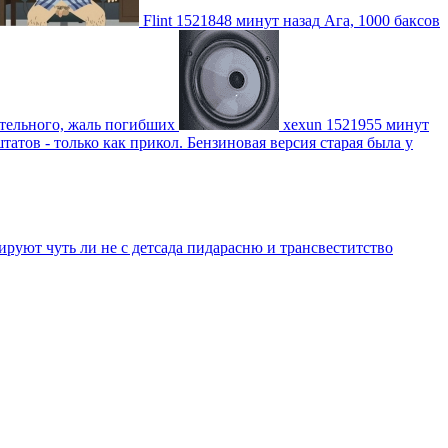
Flint
1521848 минут назад
Ага, 1000 баксов
ительного, жаль погибших
xexun
1521955 минут
атов - только как прикол. Бензиновая версия старая была у
уют чуть ли не с детсада пидарасню и трансвеститство