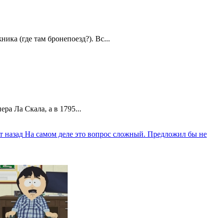
ика (где там бронепоезд?). Вс...
а Ла Скала, а в 1795...
т назад
На самом деле это вопрос сложный. Предложил бы не