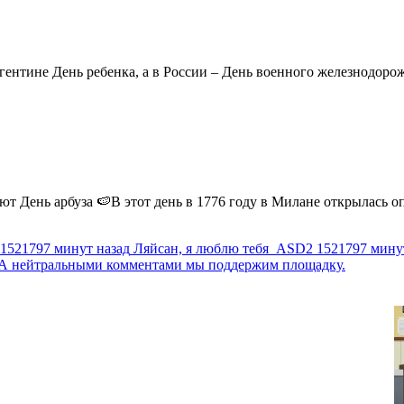
ентине День ребенка, а в России – День военного железнодорожн
 День арбуза 🍉В этот день в 1776 году в Милане открылась опер
1521797 минут назад
Ляйсан, я люблю тебя
ASD2
1521797 мину
г. А нейтральными комментами мы поддержим площадку.