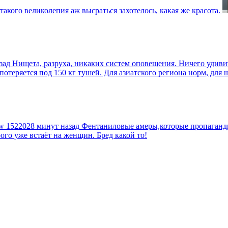
такого великолепия аж высраться захотелось, какая же красота.
зад
Нищета, разруха, никаких систем оповещения. Ничего удив
еряется под 150 кг тушей. Для азиатского региона норм, для шт
tw
1522028 минут назад
Фентаниловые амеры,которые пропагандир
рого уже встаёт на женщин. Бред какой то!