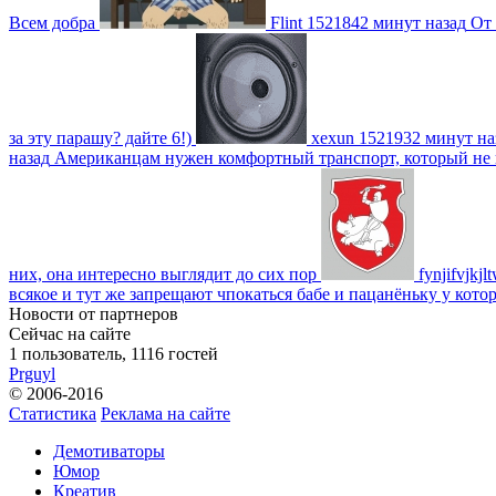
Всем добра
Flint
1521842 минут назад
От 
за эту парашу? дайте 6!)
xexun
1521932 минут на
назад
Американцам нужен комфортный транспорт, который не пот
них, она интересно выглядит до сих пор
fynjifvjkjl
всякое и тут же запрещают чпокаться бабе и пацанёньку у кото
Новости от партнеров
Сейчас на сайте
1 пользователь, 1116 гостей
Prguyl
© 2006-2016
Статистика
Реклама на сайте
Демотиваторы
Юмор
Креатив