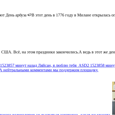
 День арбуза 🍉В этот день в 1776 году в Милане открылась опер
США. Всё, на этом праздники закончились.А ведь в этот же день
1523857 минут назад
Ляйсан, я люблю тебя
ASD2
1523858 мину
г. А нейтральными комментами мы поддержим площадку.
такого великолепия аж высраться захотелось, какая же красота.