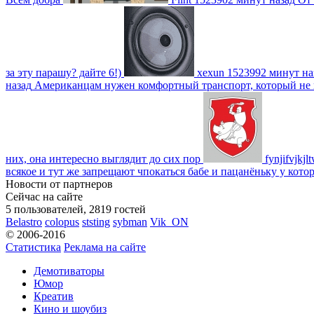
за эту парашу? дайте 6!)
xexun
1523992 минут на
назад
Американцам нужен комфортный транспорт, который не пот
них, она интересно выглядит до сих пор
fynjifvjkjl
всякое и тут же запрещают чпокаться бабе и пацанёньку у кото
Новости от партнеров
Сейчас на сайте
5 пользователей, 2819 гостей
Belastro
colopus
ststing
sybman
Vik_ON
© 2006-2016
Статистика
Реклама на сайте
Демотиваторы
Юмор
Креатив
Кино и шоубиз