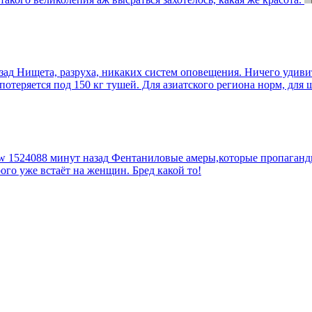
зад
Нищета, разруха, никаких систем оповещения. Ничего удив
еряется под 150 кг тушей. Для азиатского региона норм, для шт
tw
1524088 минут назад
Фентаниловые амеры,которые пропагандир
рого уже встаёт на женщин. Бред какой то!