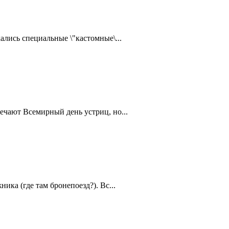
ались специальные \"кастомные\...
ечают Всемирный день устриц, но...
ика (где там бронепоезд?). Вс...