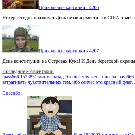
Прикольные картинки - 4206
Нигер сегодня празднует День независимости, а в США отмечают
Прикольные картинки - 4207
День конституции на Островах Кука! И День береговой охраны 
Последние комментарии
pass666
1523851 минут назад
Это всё моя жена писала
pass666
затрагивать чувствительных тем, ибо сейчас это красный фла
Спасибо!
Всем добра
Flint
1523902 минут назад
От 