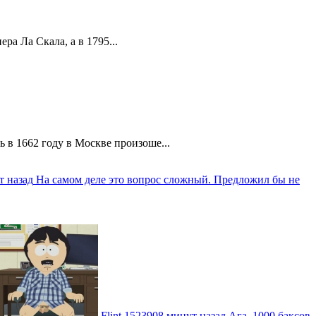
а Ла Скала, а в 1795...
 в 1662 году в Москве произоше...
т назад
На самом деле это вопрос сложный. Предложил бы не
Flint
1523908 минут назад
Ага, 1000 баксов