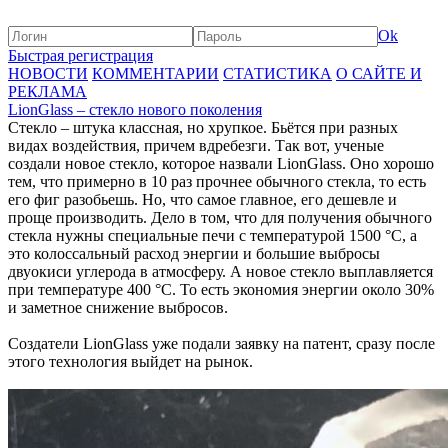
Ok
Быстрая регистрация
НОВОСТИ
КОММЕНТАРИИ
СТАТИСТИКА
О САЙТЕ И
РЕКЛАМА
LionGlass – стекло нового поколения
Стекло – штука классная, но хрупкое. Бьётся при разных
видах воздействия, причем вдребезги. Так вот, ученые
создали новое стекло, которое назвали LionGlass. Оно хорошо
тем, что примерно в 10 раз прочнее обычного стекла, то есть
его фиг разобьешь. Но, что самое главное, его дешевле и
проще производить. Дело в том, что для получения обычного
стекла нужны специальные печи с температурой 1500 °C, а
это колоссальный расход энергии и большие выбросы
двуокиси углерода в атмосферу. А новое стекло выплавляется
при температуре 400 °C. То есть экономия энергии около 30%
и заметное снижение выбросов.
Создатели LionGlass уже подали заявку на патент, сразу после
этого технология выйдет на рынок.